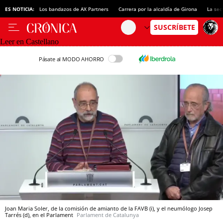
ES NOTICIA:
Los bandazos de AX Partners
Carrera por la alcaldía de Girona
La sec
Leer en Castellano
Pásate al MODO AHORRO
Joan Maria Soler, de la comisión de amianto de la FAVB (i), y el neumólogo Josep
Tarrés (d), en el Parlament
Parlament de Catalunya