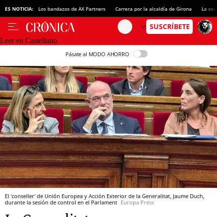
ES NOTICIA:
Los bandazos de AX Partners
Carrera por la alcaldía de Girona
La sec
Leer en Castellano
Pásate al MODO AHORRO
El 'conseller' de Unión Europea y Acción Exterior de la Generalitat, Jaume Duch,
durante la sesión de control en el Parlament
Europa Press