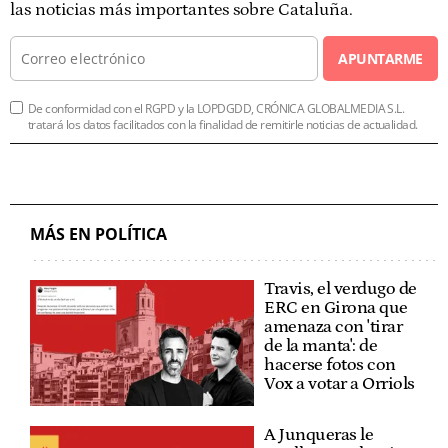
las noticias más importantes sobre Cataluña.
APUNTARME
De conformidad con el RGPD y la LOPDGDD, CRÓNICA GLOBALMEDIA S.L.
tratará los datos facilitados con la finalidad de remitirle noticias de actualidad.
MÁS EN POLÍTICA
Travis, el verdugo de
ERC en Girona que
amenaza con 'tirar
de la manta': de
hacerse fotos con
Vox a votar a Orriols
A Junqueras le