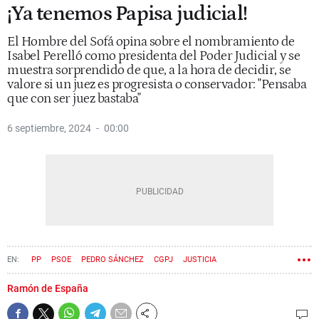
¡Ya tenemos Papisa judicial!
El Hombre del Sofá opina sobre el nombramiento de
Isabel Perelló como presidenta del Poder Judicial y se
muestra sorprendido de que, a la hora de decidir, se
valore si un juez es progresista o conservador: "Pensaba
que con ser juez bastaba"
6 septiembre, 2024
00:00
PP
PSOE
PEDRO SÁNCHEZ
CGPJ
JUSTICIA
TRIBUNAL SUPREMO
GOBIERNO
Ramón de España