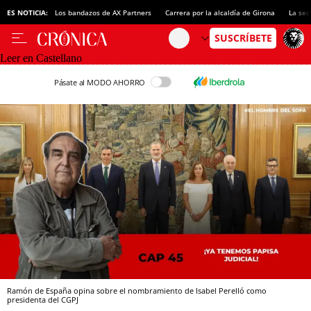
ES NOTICIA:
Los bandazos de AX Partners
Carrera por la alcaldía de Girona
La sec
Leer en Castellano
Pásate al MODO AHORRO
Ramón de España opina sobre el nombramiento de Isabel Perelló como
presidenta del CGPJ