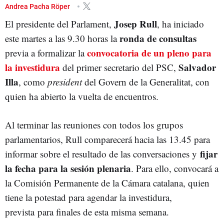
JOSEP RULL
JUNTS PER CATALUNYA
SALVADOR ILLA
Andrea Pacha Röper
Josep Rull
El presidente del Parlament,
, ha iniciado
ronda de consultas
este martes a las 9.30 horas la
convocatoria de un pleno para
previa a formalizar la
la investidura
Salvador
del primer secretario del PSC,
Illa
, como
president
del Govern de la Generalitat, con
quien ha abierto la vuelta de encuentros.
Al terminar las reuniones con todos los grupos
parlamentarios, Rull comparecerá hacia las 13.45 para
fijar
informar sobre el resultado de las conversaciones y
la fecha para la sesión plenaria
. Para ello, convocará a
la Comisión Permanente de la Cámara catalana, quien
tiene la potestad para agendar la investidura,
prevista para finales de esta misma semana.