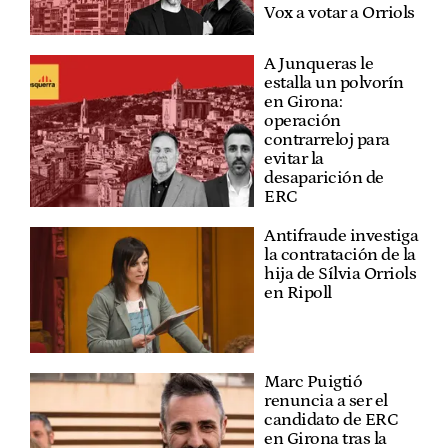
Vox a votar a Orriols
A Junqueras le
estalla un polvorín
en Girona:
operación
contrarreloj para
evitar la
desaparición de
ERC
Antifraude investiga
la contratación de la
hija de Sílvia Orriols
en Ripoll
Marc Puigtió
renuncia a ser el
candidato de ERC
en Girona tras la