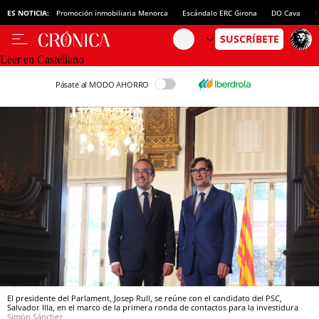
ES NOTICIA:
Promoción inmobiliaria Menorca
Escándalo ERC Girona
DO Cava
N
Leer en Castellano
Pásate al MODO AHORRO
El presidente del Parlament, Josep Rull, se reúne con el candidato del PSC,
Salvador Illa, en el marco de la primera ronda de contactos para la investidura
Simón Sánchez