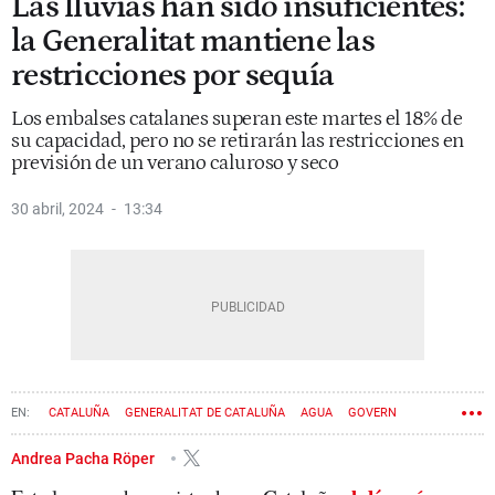
Las lluvias han sido insuficientes:
la Generalitat mantiene las
restricciones por sequía
Los embalses catalanes superan este martes el 18% de
su capacidad, pero no se retirarán las restricciones en
previsión de un verano caluroso y seco
30 abril, 2024
13:34
CATALUÑA
GENERALITAT DE CATALUÑA
AGUA
GOVERN
SEQUÍA
Andrea Pacha Röper