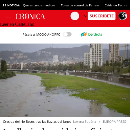
ES NOTICIA:
Quejas contra médicos
Toma de control de Parlem
Caída de Tecnotr
Leer en Castellano
Pásate al MODO AHORRO
Crecida del río Besòs tras las lluvias del lunes
Lorena Sopêna
EUROPA PRESS