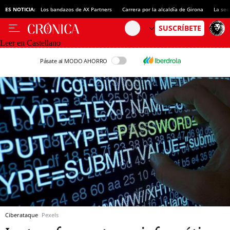
ES NOTICIA:
Los bandazos de AX Partners
Carrera por la alcaldía de Girona
La sec
Leer en Castellano
Pásate al MODO AHORRO
Ciberataque
Pexels