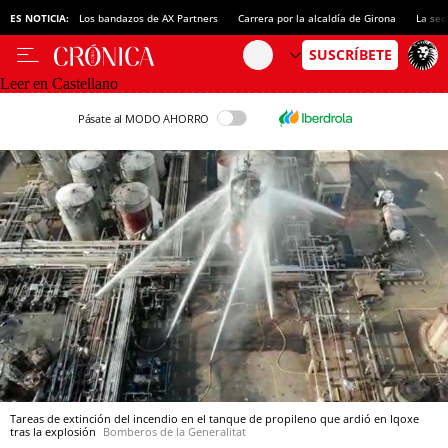
ES NOTICIA:
Los bandazos de AX Partners
Carrera por la alcaldía de Girona
La sec
Leer en Castellano
Pásate al MODO AHORRO
Tareas de extinción del incendio en el tanque de propileno que ardió en Iqoxe
tras la explosión
Bomberos de la Generalitat