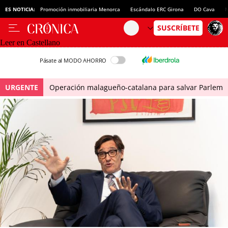
ES NOTICIA:
Promoción inmobiliaria Menorca
Escándalo ERC Girona
DO Cava
N
Leer en Castellano
Pásate al MODO AHORRO
URGENTE
Operación malagueño-catalana para salvar Parlem