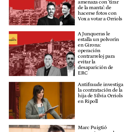
amenaza con 'tirar
de la manta': de
hacerse fotos con
Vox a votar a Orriols
A Junqueras le
estalla un polvorín
en Girona:
operación
contrarreloj para
evitar la
desaparición de
ERC
Antifraude investiga
la contratación de la
hija de Sílvia Orriols
en Ripoll
Marc Puigtió