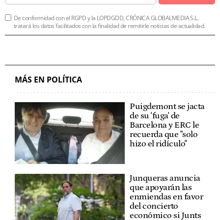
De conformidad con el RGPD y la LOPDGDD, CRÓNICA GLOBALMEDIA S.L.
tratará los datos facilitados con la finalidad de remitirle noticias de actualidad.
MÁS EN POLÍTICA
Puigdemont se jacta
de su 'fuga' de
Barcelona y ERC le
recuerda que "solo
hizo el ridículo"
Junqueras anuncia
que apoyarán las
enmiendas en favor
del concierto
económico si Junts