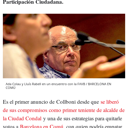
Participación Ciudadana.
Ada Colau y Lluís Rabell en un encuentro con la FAVB / BARCELONA EN
COMÚ
Es el primer anuncio de Collboni desde que
se liberó
de sus compromisos como primer teniente de alcalde de
la Ciudad Condal
y una de sus estrategias para quitarle
votos a
Barcelona en Comú
, con quien podría empatar