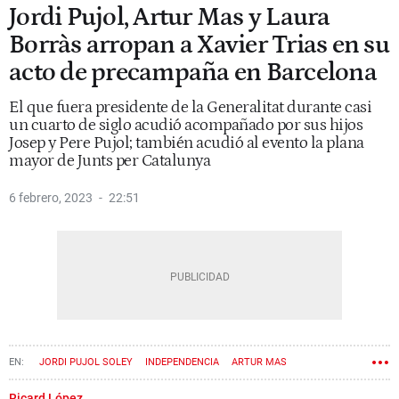
Jordi Pujol, Artur Mas y Laura
Borràs arropan a Xavier Trias en su
acto de precampaña en Barcelona
El que fuera presidente de la Generalitat durante casi
un cuarto de siglo acudió acompañado por sus hijos
Josep y Pere Pujol; también acudió al evento la plana
mayor de Junts per Catalunya
6 febrero, 2023
22:51
JORDI PUJOL SOLEY
INDEPENDENCIA
ARTUR MAS
NACIONALISMO
ELECCIONES
XAVIER TRIAS
PROCÉS
CIU
Ricard López