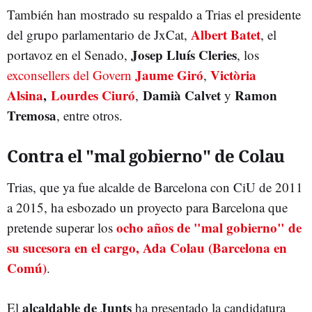
También han mostrado su respaldo a Trias el presidente
Albert Batet
del grupo parlamentario de JxCat,
, el
Josep Lluís Cleries
portavoz en el Senado,
, los
Jaume Giró
Victòria
exconsellers del Govern
,
Alsina
,
Lourdes Ciuró
Damià Calvet
Ramon
,
y
Tremosa
, entre otros.
Contra el "mal gobierno" de Colau
Trias, que ya fue alcalde de Barcelona con CiU de 2011
a 2015, ha esbozado un proyecto para Barcelona que
ocho años de "mal gobierno" de
pretende superar los
su sucesora en el cargo, Ada Colau (Barcelona en
Comú)
.
alcaldable de Junts
El
ha presentado la candidatura