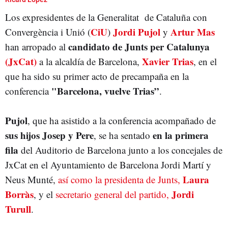
Los expresidentes de la Generalitat de Cataluña con
JUNTS PER CATALUNYA
ELECCIONES MUNICIPALES
CiU
Jordi Pujol
Artur Mas
Convergència i Unió (
)
y
candidato de Junts per Catalunya
han arropado al
(JxCat)
Xavier Trias
a la alcaldía de Barcelona,
, en el
que ha sido su primer acto de precampaña en la
"Barcelona, vuelve Trias”
conferencia
.
Pujol
, que ha asistido a la conferencia acompañado de
sus hijos Josep y Pere
en la primera
, se ha sentado
fila
del Auditorio de Barcelona junto a los concejales de
JxCat en el Ayuntamiento de Barcelona Jordi Martí y
Laura
Neus Munté,
así como la presidenta de Junts,
Borràs
Jordi
, y el
secretario general del partido,
Turull
.