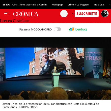
ES NOTICIA:
Junts acorrala a Comín
Wallapop
Crimen La Pegaso
Tracjusa
H
Leer en Castellano
Pásate al MODO AHORRO
Xavier Trias, en la presentación de su candidatura con Junts a la alcaldía de
Barcelona / EUROPA PRESS