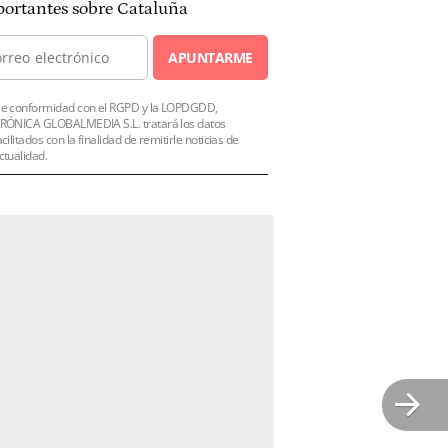
ortantes sobre Cataluña
APUNTARME
e conformidad con el RGPD y la LOPDGDD,
RÓNICA GLOBALMEDIA S.L. tratará los datos
acilitados con la finalidad de remitirle noticias de
ctualidad.