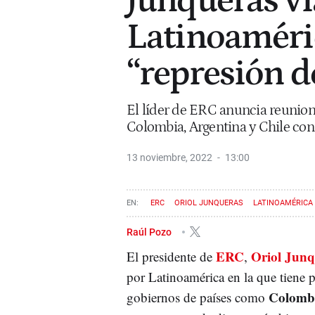
Junqueras via
Latinoaméric
“represión d
El líder de ERC anuncia reunio
Colombia, Argentina y Chile con 
13 noviembre, 2022
13:00
ERC
ORIOL JUNQUERAS
LATINOAMÉRICA
Raúl Pozo
ERC
Oriol Junq
El presidente de
,
por Latinoamérica en la que tiene p
Colomb
gobiernos de países como