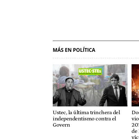
MÁS EN POLÍTICA
Ustec, la última trinchera del
Dos
independentismo contra el
vio
Govern
201
de 
víc