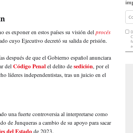
imp
ón
no es exponer en estos países su visión del
procés
D
C
tado cuyo Ejecutivo decretó su salida de prisión.
f
a
ías después de que el Gobierno español anunciara
Código Penal
sedición
nar del
el delito de
, por el
o líderes independentistas, tras un juicio en el
do una fuerte controversia al interpretarse como
tido de Junqueras a cambio de su apoyo para sacar
es del Estado
de 2023.