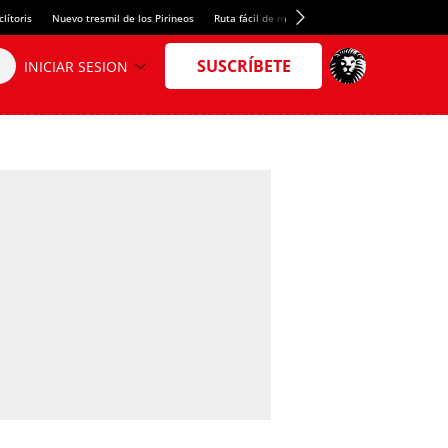
lítoris
Nuevo tresmil de los Pirineos
Ruta fácil de montaña
El arroz más meloso