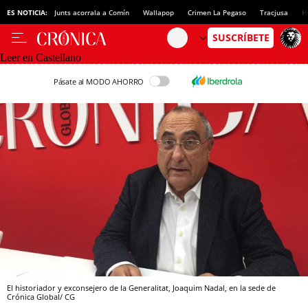
ES NOTICIA:
Junts acorrala a Comín
Wallapop
Crimen La Pegaso
Tracjusa
H
Leer en Castellano
Pásate al MODO AHORRO
El historiador y exconsejero de la Generalitat, Joaquim Nadal, en la sede de
Crónica Global/ CG