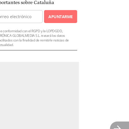
ortantes sobre Cataluña
APUNTARME
e conformidad con el RGPD y la LOPDGDD,
RÓNICA GLOBALMEDIA S.L. tratará los datos
acilitados con la finalidad de remitirle noticias de
ctualidad.