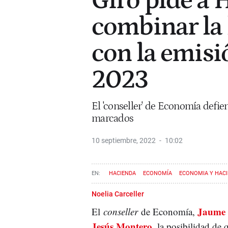
Giró pide a 
combinar la 
con la emisi
2023
El 'conseller' de Economía defi
marcados
10 septiembre, 2022
10:02
HACIENDA
ECONOMÍA
ECONOMIA Y HAC
Noelia Carceller
Jaume 
El
conseller
de Economía,
Jesús Montero
, la posibilidad de