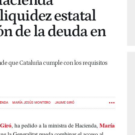
Hacienda
liquidez estatal
ón de la deuda en
ende que Cataluña cumple con los requisitos
IENDA
MARÍA JESÚS MONTERO
JAUME GIRÓ
Giró
María
, ha pedido a la ministra de Hacienda,
 que la Generalitat pueda combinar el acceso al