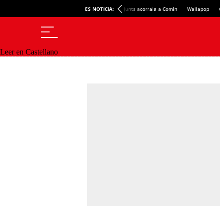
ES NOTICIA:
Junts acorrala a Comín
Wallapop
Leer en Castellano