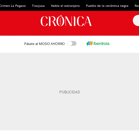
Crimen La Pegaso
Tracjusa
Habla el extranjero
Pueblo de la cerámica negra
Re
Pásate al MODO AHORRO