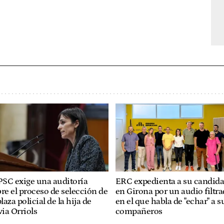
PSC exige una auditoría
ERC expedienta a su candida
re el proceso de selección de
en Girona por un audio filtr
plaza policial de la hija de
en el que habla de "echar" a s
via Orriols
compañeros