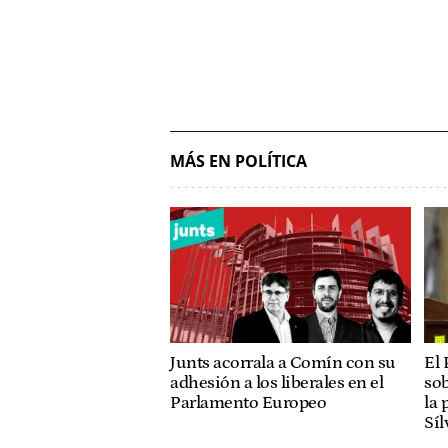
MÁS EN POLÍTICA
Junts acorrala a Comín con su
El 
adhesión a los liberales en el
sob
Parlamento Europeo
la 
Síl