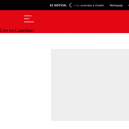
ES NOTICIA:
Junts acorrala a Comín
Wallapop
Leer en Castellano