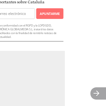
ortantes sobre Cataluña
APUNTARME
e conformidad con el RGPD y la LOPDGDD,
RÓNICA GLOBALMEDIA S.L. tratará los datos
acilitados con la finalidad de remitirle noticias de
ctualidad.