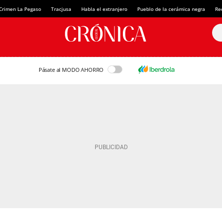
Crimen La Pegaso
Tracjusa
Habla el extranjero
Pueblo de la cerámica negra
Re
Pásate al MODO AHORRO