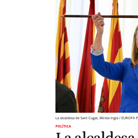
La alcaldesa de Sant Cugat, Mireia Ingla / EUROPA 
POLÍTICA