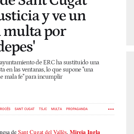
 de Sant Cugat
usticia y ve un
a multa por
depes'
e ayuntamiento de ERC ha sustituido una
ta en las ventanas, lo que supone "una
de mala fe" para incumplir
ROCÉS
SANT CUGAT
TSJC
MULTA
PROPAGANDA
Mireia Ingla
onesa de
Sant Cugat del Vallès
,