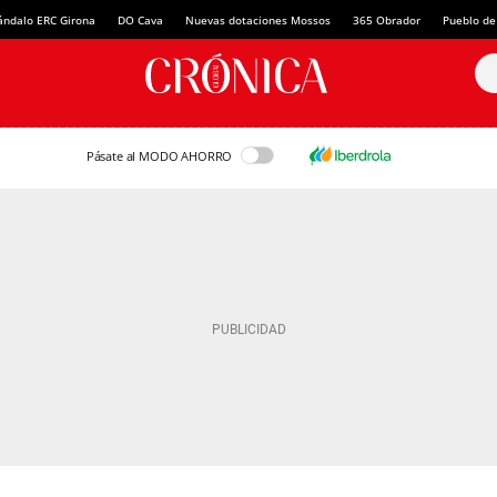
ándalo ERC Girona
DO Cava
Nuevas dotaciones Mossos
365 Obrador
Pueblo de
Pásate al MODO AHORRO