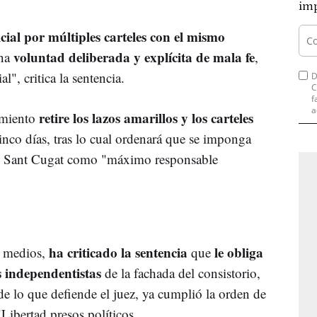
imp
icial por múltiples carteles con el mismo
voluntad deliberada y explícita de mala fe
na
,
l", critica la sentencia.
D
C
f
a
retire los lazos amarillos y los carteles
amiento
nco días, tras lo cual ordenará que se imponga
de Sant Cugat como "máximo responsable
ha criticado la sentencia
le obliga
os medios,
que
s independentistas
de la fachada del consistorio,
de lo que defiende el juez, ya cumplió la orden de
"Libertad presos políticos.