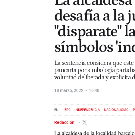
La alcaldesa
desafía a la j
"disparate" l
símbolos 'in
La sentencia considera que est
pancarta por simbología partidis
voluntad deliberada y explícita 
18 marzo, 2022
16:48
ERC
INDEPENDENCIA
NACIONALISMO
P
MIREIA INGLA
Redacción
La alcaldesa de la localidad barcel