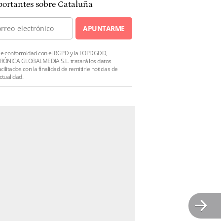
ortantes sobre Cataluña
APUNTARME
e conformidad con el RGPD y la LOPDGDD,
RÓNICA GLOBALMEDIA S.L. tratará los datos
acilitados con la finalidad de remitirle noticias de
ctualidad.