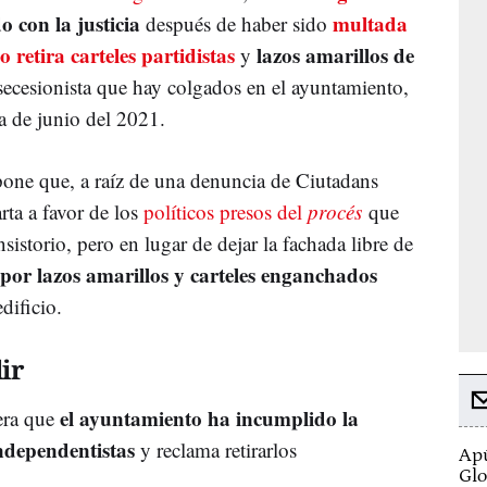
o con la justicia
multada
después de haber sido
 retira carteles partidistas
lazos amarillos de
y
ecesionista que hay colgados en el ayuntamiento,
a de junio del 2021.
xpone que, a raíz de una denuncia de Ciutadans
arta a favor de los
políticos presos del
procés
que
nsistorio, pero en lugar de dejar la fachada libre de
 por lazos amarillos y carteles enganchados
dificio.
ir
el ayuntamiento ha incumplido la
dera que
independentistas
y reclama retirarlos
Apú
Glo