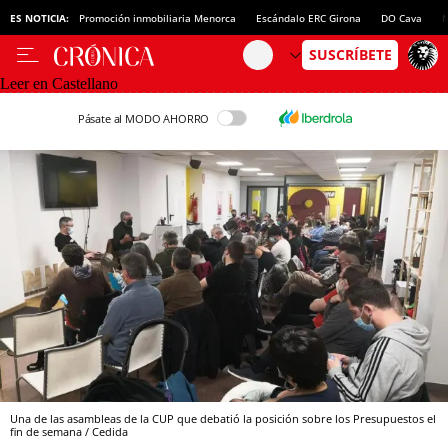
ES NOTICIA:
Promoción inmobiliaria Menorca
Escándalo ERC Girona
DO Cava
N
Leer en Castellano
Pásate al MODO AHORRO
Una de las asambleas de la CUP que debatió la posición sobre los Presupuestos el
fin de semana / Cedida