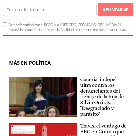
APUNTARME
De conformidad con el RGPD y la LOPDGDD, CRÓNICA GLOBALMEDIA S.L.
tratará los datos facilitados con la finalidad de remitirle noticias de actualidad.
MÁS EN POLÍTICA
Cacería 'indepe'
ultra contra los
denunciantes del
fichaje de la hija de
Sílvia Orriols:
"Desgraciado y
parásito"
Travis, el verdugo de
ERC en Girona que