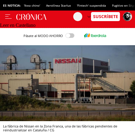
ES NOTICIA:
'Ikea chino'
Aerolínea Starlux
'Fintech' suspendida
Fugitivo en Sitg
Leer en Castellano
Pásate al MODO AHORRO
La fábrica de Nissan en la Zona Franca, una de las fábricas pendientes de
reindustrializar en Cataluña / CG