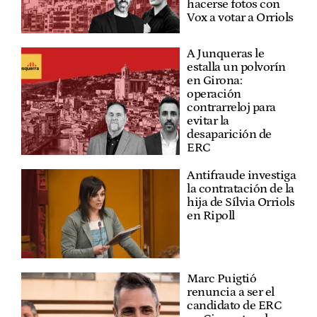
hacerse fotos con
Vox a votar a Orriols
A Junqueras le
estalla un polvorín
en Girona:
operación
contrarreloj para
evitar la
desaparición de
ERC
Antifraude investiga
la contratación de la
hija de Sílvia Orriols
en Ripoll
Marc Puigtió
renuncia a ser el
candidato de ERC