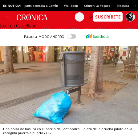
ES NOTICIA:
Junts acorrala a Comín
Wallapop
Crimen La Pegaso
Tracjusa
H
Leer en Castellano
Pásate al MODO AHORRO
Una bolsa de basura en el barrio de Sant Andreu, plaza de la prueba piloto de la
recogida puerta a puerta / CG