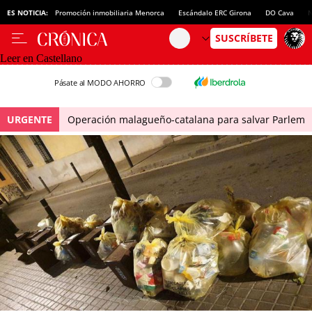
ES NOTICIA:
Promoción inmobiliaria Menorca
Escándalo ERC Girona
DO Cava
N
Leer en Castellano
Pásate al MODO AHORRO
URGENTE
Operación malagueño-catalana para salvar Parlem