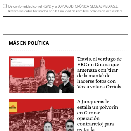
De conformidad con el RGPD y la LOPDGDD, CRÓNICA GLOBALMEDIA S.L.
tratará los datos facilitados con la finalidad de remitirle noticias de actualidad.
MÁS EN POLÍTICA
Travis, el verdugo de
ERC en Girona que
amenaza con 'tirar
de la manta': de
hacerse fotos con
Vox a votar a Orriols
A Junqueras le
estalla un polvorín
en Girona:
operación
contrarreloj para
evitar la