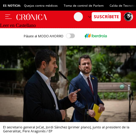
ES NOTICIA:
Quejas contra médicos
Toma de control de Parlem
Caída de Tecnotr
Leer en Castellano
Pásate al MODO AHORRO
El secretario general JxCat, Jordi Sànchez (primer plano), junto al president de la
Generalitat, Pere Aragonès / EP