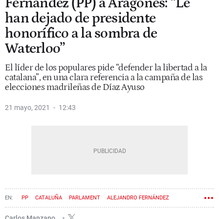
Fernández (PP) a Aragonès: “Le
han dejado de presidente
honorífico a la sombra de
Waterloo”
El líder de los populares pide “defender la libertad a la
catalana”, en una clara referencia a la campaña de las
elecciones madrileñas de Díaz Ayuso
21 mayo, 2021
12:43
PP
CATALUÑA
PARLAMENT
ALEJANDRO FERNÁNDEZ
PERE ARAGONÈS
Carlos Manzano