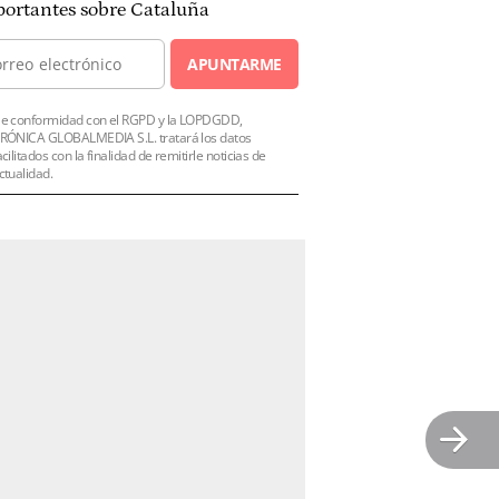
ortantes sobre Cataluña
APUNTARME
e conformidad con el RGPD y la LOPDGDD,
RÓNICA GLOBALMEDIA S.L. tratará los datos
acilitados con la finalidad de remitirle noticias de
ctualidad.