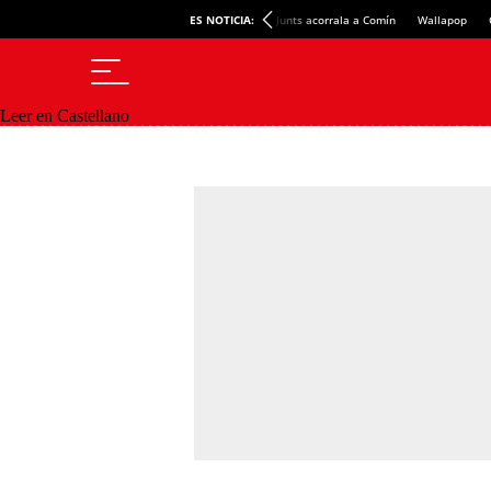
ES NOTICIA:
Junts acorrala a Comín
Wallapop
Leer en Castellano