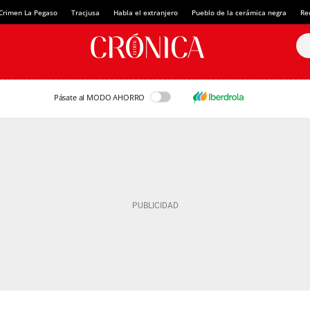
Crimen La Pegaso
Tracjusa
Habla el extranjero
Pueblo de la cerámica negra
Re
Pásate al MODO AHORRO