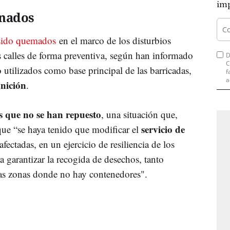
imp
inados
sido quemados
en el marco de los disturbios
as calles de forma preventiva, según han informado
D
C
 utilizados como base principal de las barricadas,
f
a
gnición
.
s que no se han repuesto
, una situación que,
servicio de
que “se haya tenido que modificar el
fectadas, en un ejercicio de resiliencia de los
a garantizar la recogida de desechos, tanto
as zonas donde no hay contenedores".