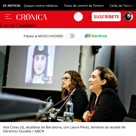
ES NOTICIA:
Quejas contra médicos
Toma de control de Parlem
Caída de Tecnotr
Leer en Castellano
Pásate al MODO AHORRO
Ada Colau (d), alcaldesa de Barcelona, con Laura Pérez, teniente de alcalde de
Derechos Sociales / AjBCN