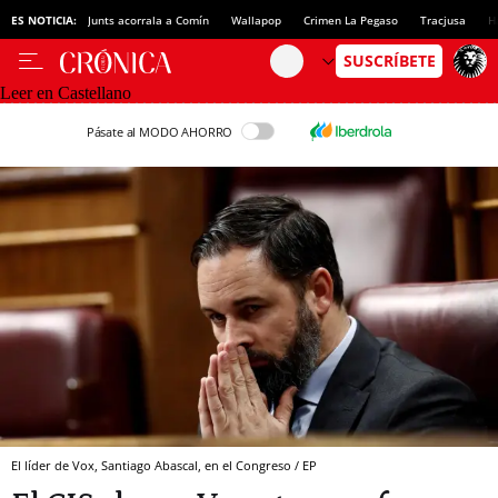
ES NOTICIA:
Junts acorrala a Comín
Wallapop
Crimen La Pegaso
Tracjusa
H
Leer en Castellano
Pásate al MODO AHORRO
El líder de Vox, Santiago Abascal, en el Congreso / EP