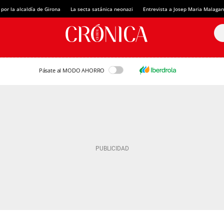
 por la alcaldía de Girona
La secta satánica neonazi
Entrevista a Josep Maria Malagar
Pásate al MODO AHORRO