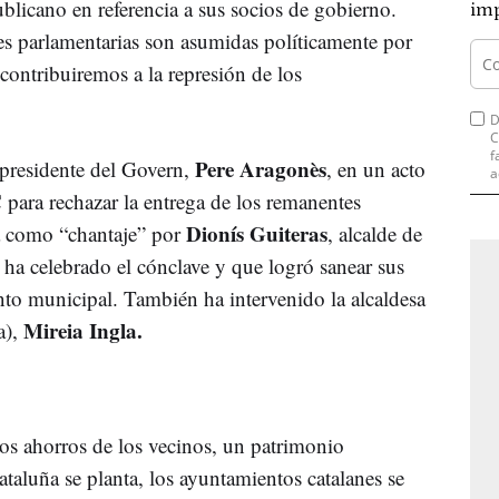
ublicano en referencia a sus socios de gobierno.
imp
nes parlamentarias son asumidas políticamente por
contribuiremos a la represión de los
D
C
f
Pere Aragonès
epresidente del Govern,
, en un acto
a
para rechazar la entrega de los remanentes
Dionís Guiteras
da como “chantaje” por
, alcalde de
ha celebrado el cónclave y que logró sanear sus
nto municipal. También ha intervenido la alcaldesa
Mireia Ingla.
a),
os ahorros de los vecinos, un patrimonio
taluña se planta, los ayuntamientos catalanes se