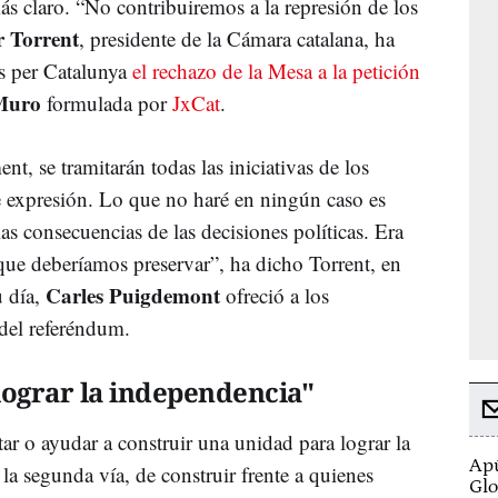
ás claro. “No contribuiremos a la represión de los
 Torrent
, presidente de la Cámara catalana, ha
ts per Catalunya
el rechazo de la Mesa a la petición
Muro
formulada por
JxCat
.
nt, se tramitarán todas las iniciativas de los
de expresión. Lo que no haré en ningún caso es
las consecuencias de las decisiones políticas. Era
ue deberíamos preservar”, ha dicho Torrent, en
Carles Puigdemont
u día,
ofreció a los
 del referéndum.
lograr la independencia"
ar o ayudar a construir una unidad para lograr la
Apú
a segunda vía, de construir frente a quienes
Glo