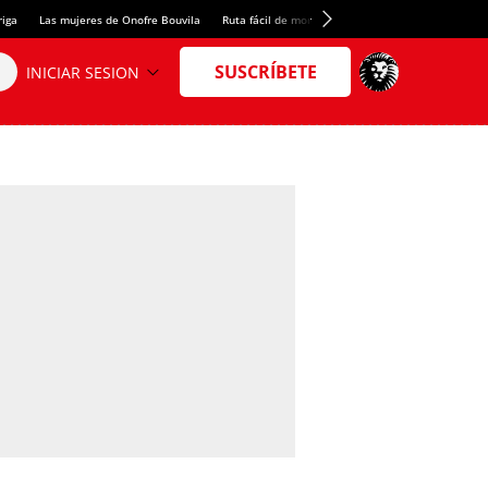
riga
Las mujeres de Onofre Bouvila
Ruta fácil de montaña
Nuevo tresmil de los Pir