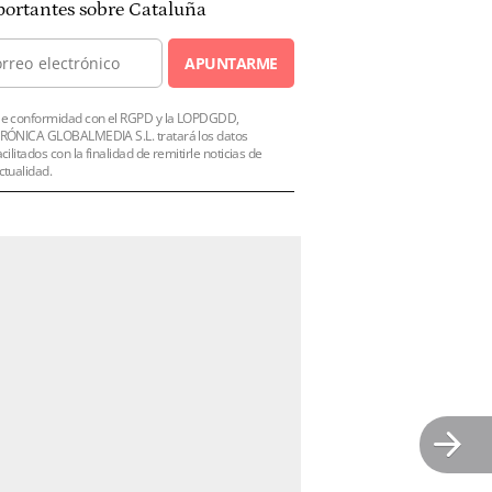
ortantes sobre Cataluña
APUNTARME
e conformidad con el RGPD y la LOPDGDD,
RÓNICA GLOBALMEDIA S.L. tratará los datos
acilitados con la finalidad de remitirle noticias de
ctualidad.