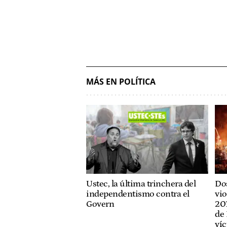
MÁS EN POLÍTICA
Ustec, la última trinchera del
Dos
independentismo contra el
vio
Govern
201
de 
víc