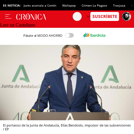
ES NOTICIA:
Junts acorrala a Comín
Wallapop
Crimen La Pegaso
Tracjusa
H
Leer en Castellano
Pásate al MODO AHORRO
El portavoz de la Junta de Andalucía, Elías Bendodo, impulsor de las subvenciones
/ EP