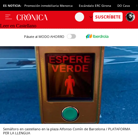
ES NOTICIA:
Promoción inmobiliaria Menorca
Escándalo ERC Girona
DO Cava
N
Leer en Castellano
Pásate al MODO AHORRO
Semáforo en castellano en la plaza Alfonso Comín de Barcelona / PLATAFORMA
PER LA LLENGUA