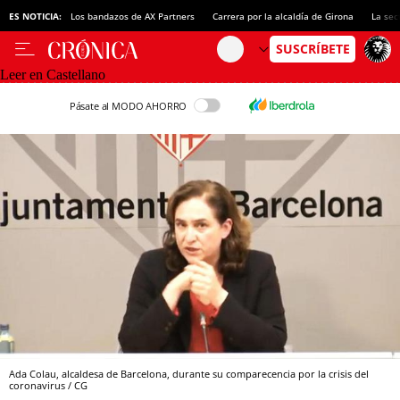
ES NOTICIA:
Los bandazos de AX Partners
Carrera por la alcaldía de Girona
La sec
Leer en Castellano
Pásate al MODO AHORRO
Ada Colau, alcaldesa de Barcelona, durante su comparecencia por la crisis del
coronavirus / CG