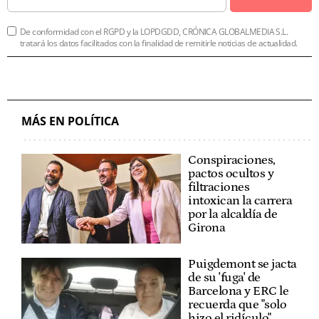
De conformidad con el RGPD y la LOPDGDD, CRÓNICA GLOBALMEDIA S.L.
tratará los datos facilitados con la finalidad de remitirle noticias de actualidad.
MÁS EN POLÍTICA
Conspiraciones,
pactos ocultos y
filtraciones
intoxican la carrera
por la alcaldía de
Girona
Puigdemont se jacta
de su 'fuga' de
Barcelona y ERC le
recuerda que "solo
hizo el ridículo"