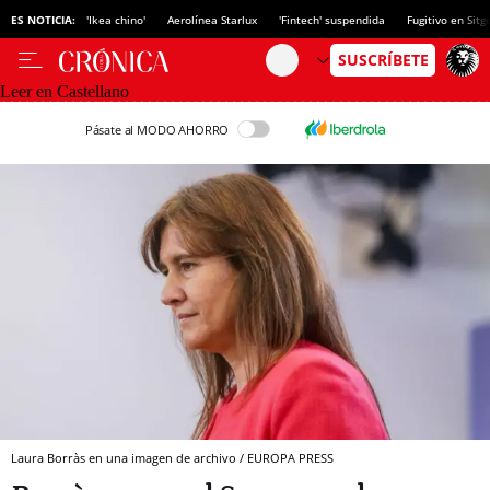
ES NOTICIA:
'Ikea chino'
Aerolínea Starlux
'Fintech' suspendida
Fugitivo en Sitg
Leer en Castellano
Pásate al MODO AHORRO
Laura Borràs en una imagen de archivo / EUROPA PRESS