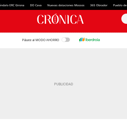
ándalo ERC Girona
DO Cava
Nuevas dotaciones Mossos
365 Obrador
Pueblo de
Pásate al MODO AHORRO