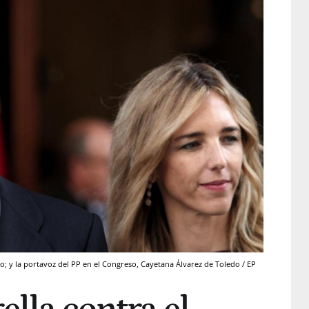
do; y la portavoz del PP en el Congreso, Cayetana Álvarez de Toledo / EP