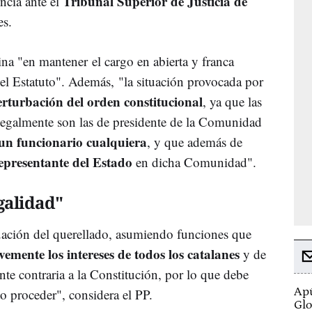
Tribunal Superior de Justicia de
ncia ante el
es.
na "en mantener el cargo en abierta y franca
 el Estatuto". Además, "la situación provocada por
erturbación del orden constitucional
, ya que las
ilegalmente son las de presidente de la Comunidad
 un funcionario cualquiera
, y que además de
epresentante del Estado
en dicha Comunidad".
galidad"
tuación del querellado, asumiendo funciones que
emente los intereses de todos los catalanes
y de
e contraria a la Constitución, por lo que debe
Apú
to proceder", considera el PP.
Glo