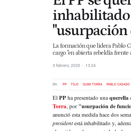
El PP se quer
inhabilitado
"usurpación 
La formación que lidera Pablo Ca
cargo "en abierta rebeldía frente 
5 febrero, 2020
13:24
PP
TSJC
QUIM TORRA
PABLO CASADO
PP
querella
El
ha presentado una
c
Torra
"usurpación de funci
, por
anunció esta medida hace dos seman
president
está inhabilitado y, adem