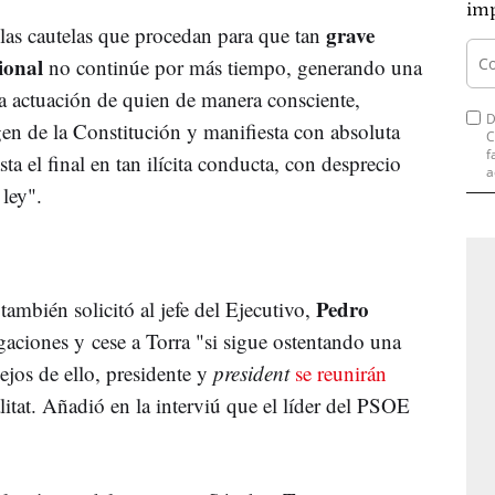
imp
grave
 las cautelas que procedan para que tan
ional
no continúe por más tiempo, generando una
a actuación de quien de manera consciente,
D
gen de la Constitución y manifiesta con absoluta
C
f
ta el final en tan ilícita conducta, con desprecio
a
ley".
Pedro
ambién solicitó al jefe del Ejecutivo,
aciones y cese a Torra "si sigue ostentando una
ejos de ello, presidente y
president
se reunirán
litat. Añadió en la interviú que el líder del PSOE