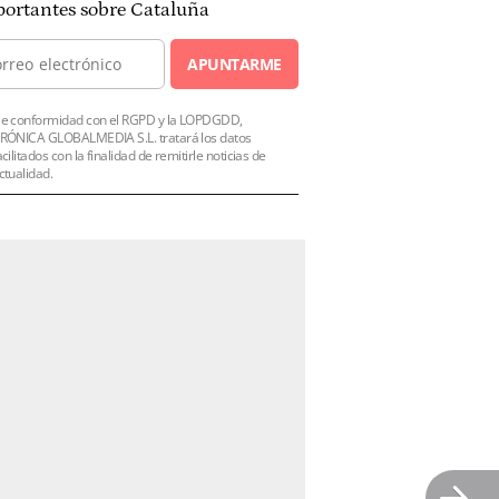
ortantes sobre Cataluña
APUNTARME
e conformidad con el RGPD y la LOPDGDD,
RÓNICA GLOBALMEDIA S.L. tratará los datos
acilitados con la finalidad de remitirle noticias de
ctualidad.