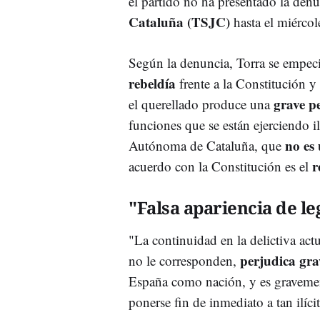
el partido no ha presentado la denu
Cataluña (TSJC)
hasta el miércol
Según la denuncia, Torra se empeci
rebeldía
frente a la Constitución y
grave p
el querellado produce una
funciones que se están ejerciendo 
no es
Autónoma de Cataluña, que
r
acuerdo con la Constitución es el
"Falsa apariencia de le
"La continuidad en la delictiva ac
perjudica grav
no le corresponden,
España como nación, y es gravement
ponerse fin de inmediato a tan ilíci