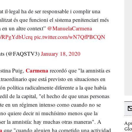
t il·legal ha de ser responsable i complir una
tzat és que funcioni el sistema penitenciari més
à en un altre context”
@ManuelaCarmena
.co/RPgYdbUcrq
pic.twitter.com/wN7QfPBCQN
ents (@FAQSTV3)
January 18, 2020
Carmena
istina Puig,
recordó que "la amnistía es
raordinario que está previsto en situaciones en
ón política radicalmente diferente a la que había
edil de la capital, "el hecho de que unas personas
ente en un régimen intenso como cuando no se
 no quiere decir ni muchísimo menos que la
ser la amnistía: hay muchas otras maneras". A
Apú
a
Glo
que "cuando alguien ha cometido una actividad