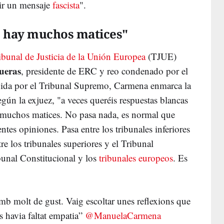
ir un mensaje
fascista
".
s hay muchos matices"
ibunal de Justicia de la Unión Europea
(TJUE)
ueras
, presidente de ERC y reo condenado por el
egida por el Tribunal Supremo, Carmena enmarca la
gún la exjuez, "a veces queréis respuestas blancas
y muchos matices. No pasa nada, es normal que
entes opiniones. Pasa entre los tribunales inferiores
tre los tribunales superiores y el Tribunal
bunal Constitucional y los
tribunales europeos
. Es
amb molt de gust. Vaig escoltar unes reflexions que
s havia faltat empatia”
@ManuelaCarmena