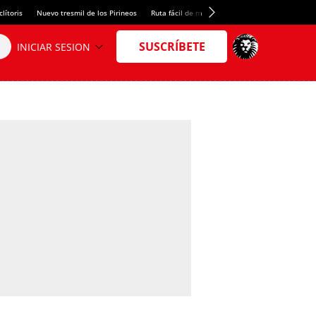
lítoris
Nuevo tresmil de los Pirineos
Ruta fácil de montaña
El arroz más meloso