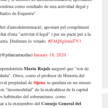
condena como resultado de una actividad ilegal y
liados de Esquerra".
 dret d'autodeterminació, apostant pel compliment
t d'una "activitat il·legal" i per un pacte per a la
erra. Disfruten lo votado.
#FAQSglòriaTV3
 (@pilarcarracelas)
January 18, 2020
Marta Rojals
ndependentista
aseguró que "son de
luña". Otros, como el profesor de Historia del
Sijena
ieval propiedad de
se quedara en un museo
ron "incomodidad" de la exalcaldesa de la capital
les habituales del soberanismo, como
Consejo General del
ar a la exmiembro del