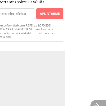
ortantes sobre Cataluña
APUNTARME
e conformidad con el RGPD y la LOPDGDD,
RÓNICA GLOBALMEDIA S.L. tratará los datos
acilitados con la finalidad de remitirle noticias de
ctualidad.