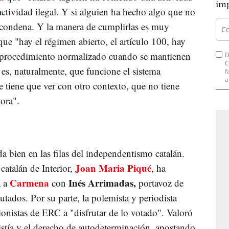
imp
 actividad ilegal. Y si alguien ha hecho algo que no
 condena. Y la manera de cumplirlas es muy
ue "hay el régimen abierto, el artículo 100, hay
 procedimiento normalizado cuando se mantienen
D
C
s es, naturalmente, que funcione el sistema
f
a
e tiene que ver con otro contexto, que no tiene
ora".
 bien en las filas del independentismo catalán.
Joan Maria Piqué
catalán de Interior,
, ha
Carmena
Inés Arrimadas,
a a
con
portavoz de
ados. Por su parte, la polemista y periodista
sionistas de ERC a "disfrutar de lo votado". Valoró
stía y el derecho de autodeterminación, apostando