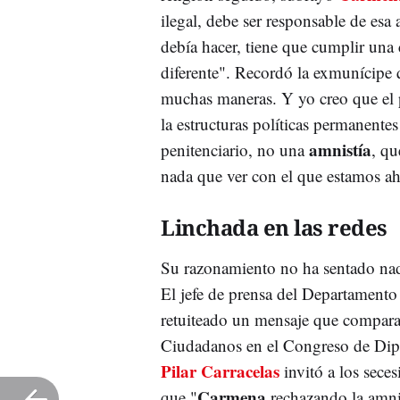
ilegal, debe ser responsable de esa
debía hacer, tiene que cumplir una
diferente". Recordó la exmunícipe q
muchas maneras. Y yo creo que el
la estructuras políticas permanente
amnistía
penitenciario, no una
, qu
nada que ver con el que estamos ah
Linchada en las redes
Su razonamiento no ha sentado nada
El jefe de prensa del Departamento 
retuiteado un mensaje que compar
Ciudadanos en el Congreso de Diput
Pilar Carracelas
invitó a los sece
Carmena
que "
rechazando la amni