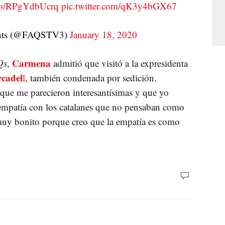
t.co/RPgYdbUcrq
pic.twitter.com/qK3y4bGX67
ents (@FAQSTV3)
January 18, 2020
Carmena
Qs
,
admitió que visitó a la expresidenta
cadel
l
, también condenada por sedición.
que me parecieron interesantísimas y que yo
ó empatía con los catalanes que no pensaban como
muy bonito porque creo que la empatía es como