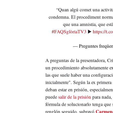
“Quan algú comet una activita
condemna. El procediment normali
que una amnistia, que est
#FAQSglòriaTV3
▶️
https://t
— Preguntes freqü
A preguntas de la presentadora, Cr
un procedimiento absolutamente ext
las que suele haber una configuraci
inicialmente". Según la ex primera 
deban estar en prisión, especialm
puede
salir de la prisión
para nada,
fórmula de solucionarlo tenga que 
Carmen
renglón seguido, subrayó