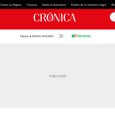
Crimen La Pegaso
Tracjusa
Habla el extranjero
Pueblo de la cerámica negra
Re
Pásate al MODO AHORRO