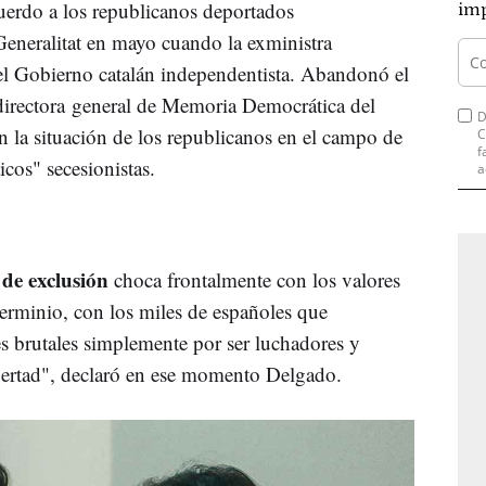
cuerdo a los republicanos deportados
imp
eneralitat en mayo cuando la exministra
l Gobierno catalán independentista. Abandonó el
 directora general de Memoria Democrática del
D
on la situación de los republicanos en el campo de
C
f
icos" secesionistas.
a
 de exclusión
choca frontalmente con los valores
erminio, con los miles de españoles que
s brutales simplemente por ser luchadores y
ibertad", declaró en ese momento Delgado.