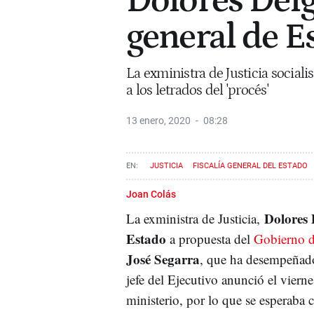
Dolores Delg
general de E
La exministra de Justicia social
a los letrados del 'procés'
13 enero, 2020
08:28
JUSTICIA
FISCALÍA GENERAL DEL ESTADO
Joan Colás
Dolores 
La exministra de Justicia,
Estado
a propuesta del
Gobierno d
José Segarra
, que ha desempeñado
jefe del Ejecutivo anunció el viern
ministerio, por lo que se esperaba c