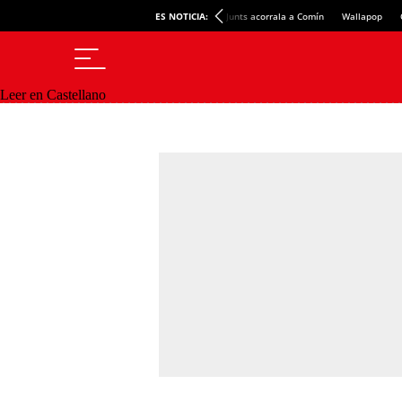
ES NOTICIA:
Junts acorrala a Comín
Wallapop
Leer en Castellano