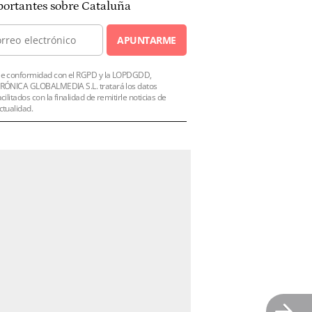
ortantes sobre Cataluña
APUNTARME
e conformidad con el RGPD y la LOPDGDD,
RÓNICA GLOBALMEDIA S.L. tratará los datos
acilitados con la finalidad de remitirle noticias de
ctualidad.