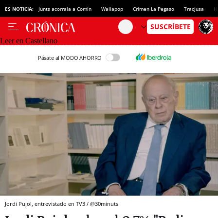
ES NOTICIA:
Junts acorrala a Comín
Wallapop
Crimen La Pegaso
Tracjusa
H
Leer en Castellano
Pásate al MODO AHORRO
Jordi Pujol, entrevistado en TV3 / @30minuts