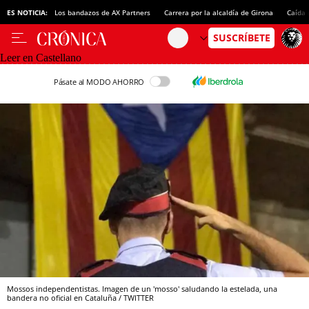
ES NOTICIA:
Los bandazos de AX Partners
Carrera por la alcaldía de Girona
Caída 
Leer en Castellano
Pásate al MODO AHORRO
Mossos independentistas. Imagen de un 'mosso' saludando la estelada, una
bandera no oficial en Cataluña / TWITTER