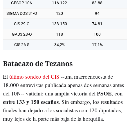
GESOP 10N
116-122
83-88
SIGMA DOS 31-O
120
94
CIS 29-O
133-150
74-81
GAD3 28-O
118
100
CIS 26-S
34,2%
17,1%
Batacazo de Tezanos
El
último sondeo del CIS
--una macroencuesta de
18.000 entrevistas publicada apenas dos semanas antes
PSOE
del 10N-- vaticinó una amplia victoria del
, con
entre 133 y 150 escaños
. Sin embargo, los resultados
finales han dejado a los socialistas con 120 diputados,
muy lejos de la parte más baja de la horquilla.