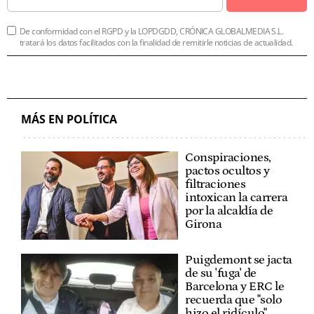
De conformidad con el RGPD y la LOPDGDD, CRÓNICA GLOBALMEDIA S.L.
tratará los datos facilitados con la finalidad de remitirle noticias de actualidad.
MÁS EN POLÍTICA
Conspiraciones,
pactos ocultos y
filtraciones
intoxican la carrera
por la alcaldía de
Girona
Puigdemont se jacta
de su 'fuga' de
Barcelona y ERC le
recuerda que "solo
hizo el ridículo"