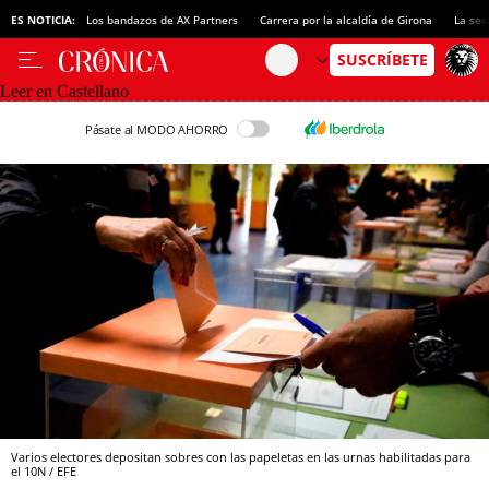
ES NOTICIA:
Los bandazos de AX Partners
Carrera por la alcaldía de Girona
La sec
Leer en Castellano
Pásate al MODO AHORRO
Varios electores depositan sobres con las papeletas en las urnas habilitadas para
el 10N / EFE