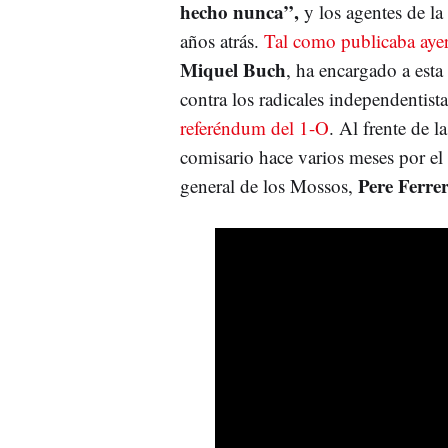
hecho nunca”,
y los agentes de la
años atrás.
Tal como publicaba aye
Miquel Buch
, ha encargado a esta
contra los radicales independentista
referéndum del 1-O
. Al frente de 
comisario hace varios meses por e
Pere Ferre
general de los Mossos,