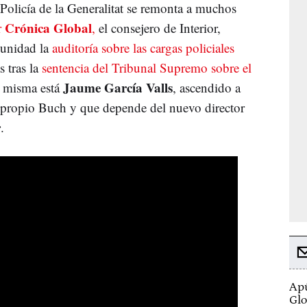
 Policía de la Generalitat se remonta a muchos
Crónica Global
r
,
el consejero de Interior,
 unidad la
auditoría sobre las cargas policiales
s tras la
sentencia del Tribunal Supremo sobre el
Jaume García Valls
la misma está
, ascendido a
l propio Buch y que depende del nuevo director
r
.
Apú
Glo