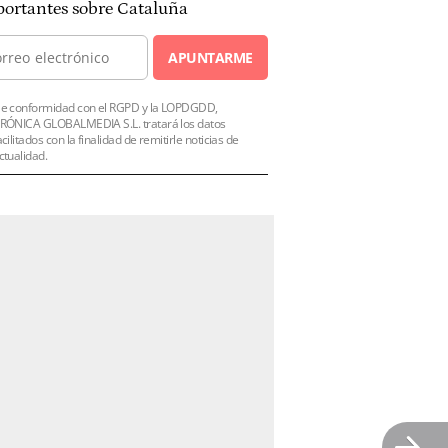
ortantes sobre Cataluña
APUNTARME
e conformidad con el RGPD y la LOPDGDD,
RÓNICA GLOBALMEDIA S.L. tratará los datos
acilitados con la finalidad de remitirle noticias de
ctualidad.