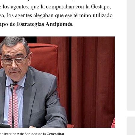
e los agentes, que la comparaban con la Gestapo,
nsa, los agentes alegaban que ese término utilizado
po de Estrategias Antipomés
.
e Interior y de Sanidad de la Generalitat