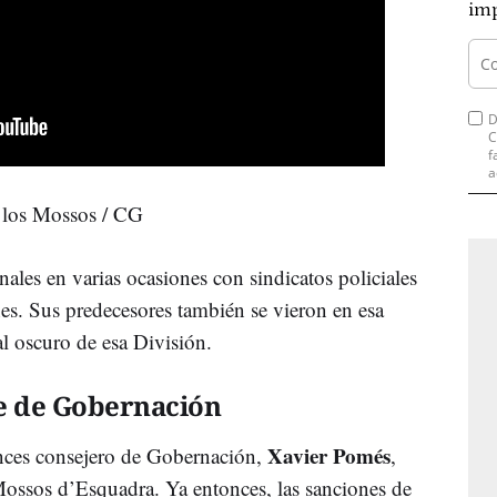
imp
D
C
f
a
 los Mossos / CG
unales en varias ocasiones con sindicatos policiales
s. Sus predecesores también se vieron en esa
ial oscuro de esa División.
te de Gobernación
Xavier Pomés
nces consejero de Gobernación,
,
Mossos d’Esquadra. Ya entonces, las sanciones de