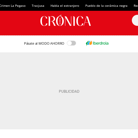
Crimen La Pegaso
Tracjusa
Habla el extranjero
Pueblo de la cerámica negra
Re
Pásate al MODO AHORRO