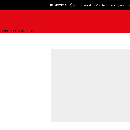
ES NOTICIA:
Junts acorrala a Comín
Wallapop
Leer en Castellano