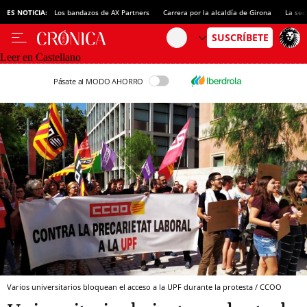
ES NOTICIA:
Los bandazos de AX Partners
Carrera por la alcaldía de Girona
La sec
Leer en Castellano
Pásate al MODO AHORRO
Varios universitarios bloquean el acceso a la UPF durante la protesta / CCOO