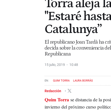
Torra aleja l
"Estaré hast
Catalunya”
El republicano Joan Tardà ha cri
decida sobre la conveniencia del
Republicana
15 julio, 2019
10:48
QUIM TORRA
LAURA BORRÀS
Redacción
Quim Torra
se distancia de la po
invierno del próximo curso político