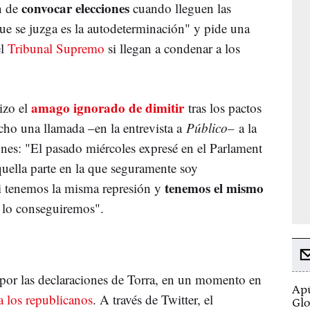
convocar elecciones
n de
cuando lleguen las
que se juzga es la autodeterminación" y pide una
el
Tribunal Supremo
si llegan a condenar a los
amago ignorado de dimitir
hizo el
tras los pactos
cho una llamada –en la entrevista a
Público–
a la
ones: "El pasado miércoles expresé en el Parlament
quella parte en la que seguramente soy
tenemos el mismo
i tenemos la misma represión y
ad lo conseguiremos".
por las declaraciones de Torra, en un momento en
Apú
a los republicanos
. A través de Twitter, el
Glo