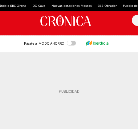
ándalo ERC Girona
DO Cava
Nuevas dotaciones Mossos
365 Obrador
Pueblo de
Pásate al MODO AHORRO