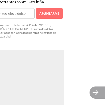
ortantes sobre Cataluña
APUNTARME
e conformidad con el RGPD y la LOPDGDD,
RÓNICA GLOBALMEDIA S.L. tratará los datos
acilitados con la finalidad de remitirle noticias de
ctualidad.