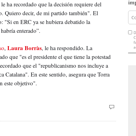
imp
e ha recordado que la decisión requiere del
. Quiero decir, de mi partido también". El
o: "Si en ERC ya se hubiera debatido la
 habría enterado”.
D
C
f
Laura Borràs
so
,
, le ha respondido. La
a
do que "es el presidente el que tiene la potestad
 recordado que el "republicanismo nos incluye a
a Catalana". En este sentido, asegura que Torra
 este objetivo".