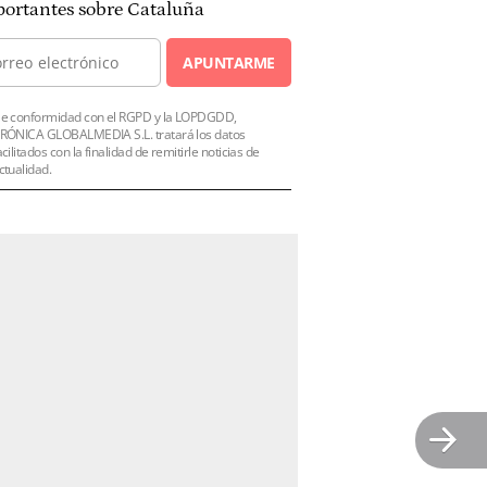
ortantes sobre Cataluña
APUNTARME
e conformidad con el RGPD y la LOPDGDD,
RÓNICA GLOBALMEDIA S.L. tratará los datos
acilitados con la finalidad de remitirle noticias de
ctualidad.