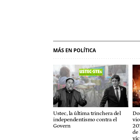
MÁS EN POLÍTICA
Ustec, la última trinchera del
Dos
independentismo contra el
vio
Govern
201
de 
víc