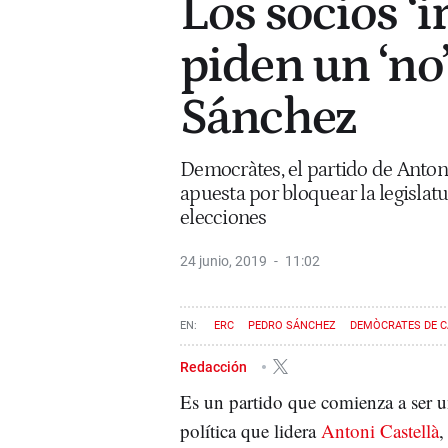
Los socios ‘
piden un ‘no
Sánchez
Democràtes, el partido de Anton
apuesta por bloquear la legisla
elecciones
24 junio, 2019
11:02
ERC
PEDRO SÁNCHEZ
DEMÒCRATES DE 
Redacción
Es un partido que comienza a ser 
política que lidera
Antoni Castellà
,