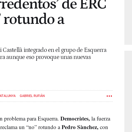
irredentos’ de ERC
’ rotundo a
i Castellà integrado en el grupo de Esquerra
tura aunque eso provoque unas nuevas
CATALUNYA
GABRIEL RUFIÁN
Democràtes,
un problema para Esquerra.
la fuerza
Pedro Sànchez,
 reclama un “no” rotundo a
con