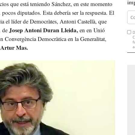
imp
socios que está teniendo Sánchez, en este momento
 pocos diputados. Esta debería ser la respuesta. El
ia el líder de Democràtes, Antoni Castellà, que
Josep Antoni Duran Lleida,
n de
en en Unió
D
C
 Convergència Democràtica en la Generalitat,
f
y Artur Mas.
a