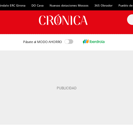
ándalo ERC Girona
DO Cava
Nuevas dotaciones Mossos
365 Obrador
Pueblo de
Pásate al MODO AHORRO