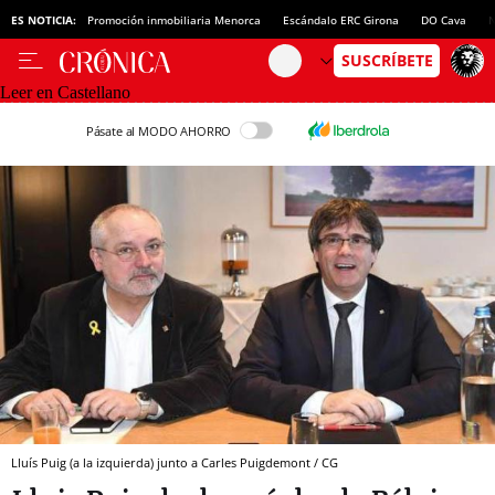
ES NOTICIA:
Promoción inmobiliaria Menorca
Escándalo ERC Girona
DO Cava
N
Leer en Castellano
Pásate al MODO AHORRO
Lluís Puig (a la izquierda) junto a Carles Puigdemont / CG