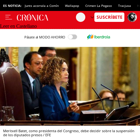
ES NOTICIA:
Junts acorrala a Comín
Wallapop
Crimen La Pegaso
Tracjusa
H
Leer en Castellano
Pásate al MODO AHORRO
Meritxell Batet, como presidenta del Congreso, debe decidir sobre la suspensión
de los diputados presos / EFE