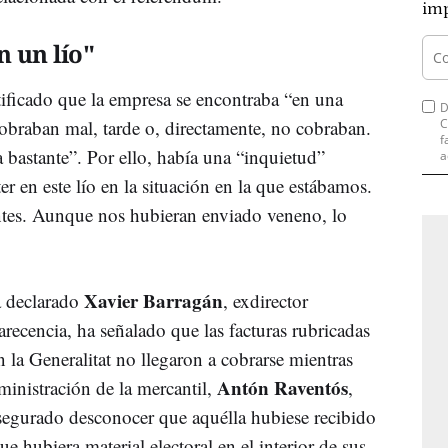
imp
 un lío"
stificado que la empresa se encontraba “en una
D
obraban mal, tarde o, directamente, no cobraban.
C
f
 bastante”. Por ello, había una “inquietud”
a
 en este lío en la situación en la que estábamos.
entes. Aunque nos hubieran enviado veneno, lo
Xavier Barragán
a declarado
, exdirector
recencia, ha señalado que las facturas rubricadas
 la Generalitat no llegaron a cobrarse mientras
Antón Raventós
ministración de la mercantil,
,
asegurado desconocer que aquélla hubiese recibido
ue hubiera material electoral en el interior de sus