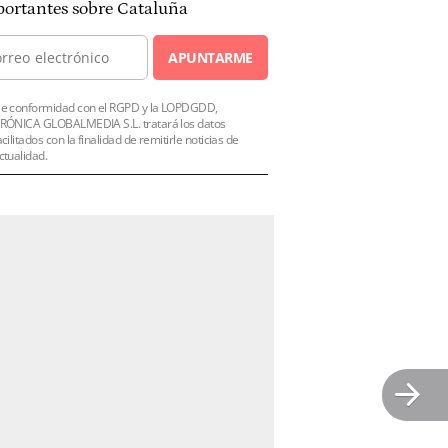
ortantes sobre Cataluña
APUNTARME
e conformidad con el RGPD y la LOPDGDD,
RÓNICA GLOBALMEDIA S.L. tratará los datos
acilitados con la finalidad de remitirle noticias de
ctualidad.