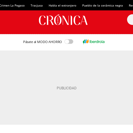
Crimen La Pegaso
Tracjusa
Habla el extranjero
Pueblo de la cerámica negra
Re
Pásate al MODO AHORRO