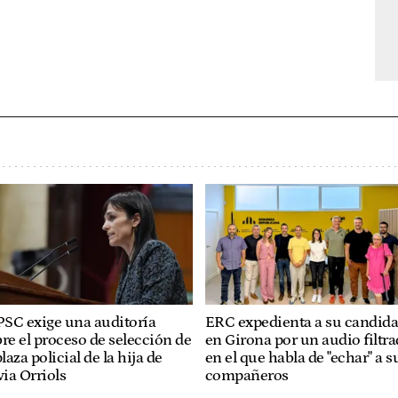
PSC exige una auditoría
ERC expedienta a su candida
re el proceso de selección de
en Girona por un audio filtr
plaza policial de la hija de
en el que habla de "echar" a s
via Orriols
compañeros