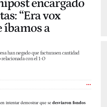
nipost encargado
tas: “Era vox
e íbamos a
resa han negado que facturasen cantidad
 relacionada con el 1-O
desviaron fondos
 en intentar demostrar que se