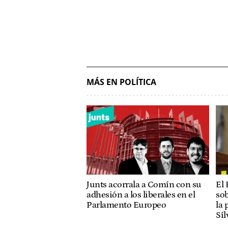
MÁS EN POLÍTICA
Junts acorrala a Comín con su
El 
adhesión a los liberales en el
sob
Parlamento Europeo
la 
Síl