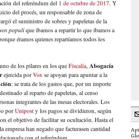
ación del referéndum del
1 de octubre de 2017
. Y
juicio del procés, un responsable de zona de
argó el suministro de sobres y papeletas de la
vox populi
que íbamos a repartir lo que íbamos a
 porque éramos quienes repartíamos todos los
Abogacía
 uno de los pilares en los que
Fiscalía
,
r
ejercida por
Vox
se apoyan para apuntar a la
ación
: se trata de los gastos que, por un importe
 destinado al reparto de papeletas, al censo
ersonas integrantes de las mesas electorales. Los
abo por
Unipost
y los pagos se dividieron, según
on el objetivo de facilitar su ocultación. Hasta el
 la empresa han negado que facturasen cantidad
Apú
Glo
elacionada con el referéndum.