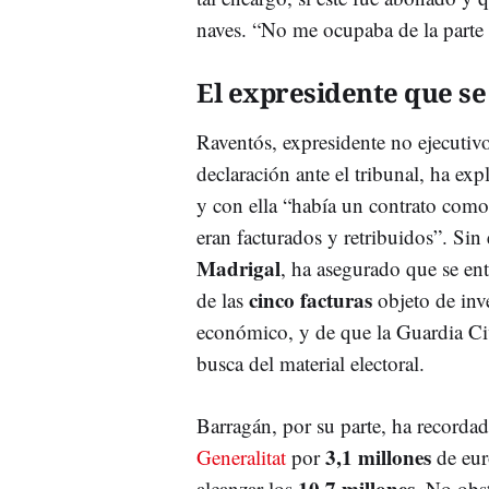
naves. “No me ocupaba de la parte 
El expresidente que se
Raventós, expresidente no ejecutiv
declaración ante el tribunal, ha exp
y con ella “había un contrato como 
eran facturados y retribuidos”. Sin
Madrigal
, ha asegurado que se ent
cinco facturas
de las
objeto de inv
económico, y de que la Guardia Civ
busca del material electoral.
Barragán, por su parte, ha recorda
3,1 millones
Generalitat
por
de eur
10,7 millones
alcanzar los
. No obst