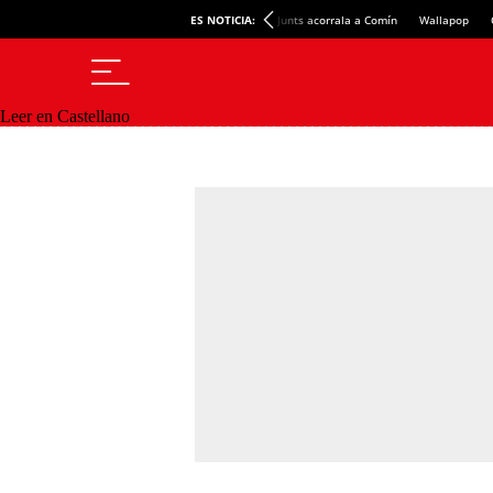
ES NOTICIA:
Junts acorrala a Comín
Wallapop
Leer en Castellano