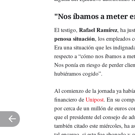
"Nos íbamos a meter en
Rafael Ramírez
El testigo,
, ha ju
penosa situación
, los empleados c
Era una situación que les indignada
respecto a “cómo nos íbamos a meter
Nos ponía en riesgo de perder cli
hubiéramos cogido”.
Al comienzo de la jornada ya habí
financiero de
Unipost
. En su compa
por cerca de un millón de euros con
que el presidente del consejo de ad
también citado este miércoles, ha 
tal encargo, si este fue abonado y q