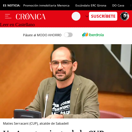
ES NOTICIA:
Promoción inmobiliaria Menorca
Escándalo ERC Girona
DO Cava
N
Leer en Castellano
Pásate al MODO AHORRO
Maties Serracant (CUP), alcalde de Sabadell