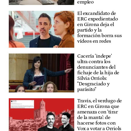
empleo
El excandidato de
ERC expedientado
en Girona deja el
partido y la
formación borra sus
vídeos en redes
Cacería 'indepe'
ultra contra los
denunciantes del
fichaje de la hija de
Sílvia Orriols:
"Desgraciado y
parásito"
Travis, el verdugo de
ERC en Girona que
amenaza con 'tirar
de la manta': de
hacerse fotos con
Vox a votar a Orriols