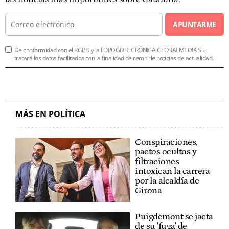
APUNTARME
De conformidad con el RGPD y la LOPDGDD, CRÓNICA GLOBALMEDIA S.L.
tratará los datos facilitados con la finalidad de remitirle noticias de actualidad.
MÁS EN POLÍTICA
Conspiraciones,
pactos ocultos y
filtraciones
intoxican la carrera
por la alcaldía de
Girona
Puigdemont se jacta
de su 'fuga' de