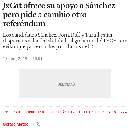
JxCat ofrece su apoyo a Sánchez
pero pide a cambio otro
referéndum
Los candidatos Sànchez, Forn, Rull y Turull están
dispuestos a dar “estabilidad” al gobierno del PSOE para
evitar que pacte con los partidarios del 155
13 abril, 2019
13:01
PSOE
JORDI TURULL
JORDI SÀNCHEZ
ELECCIONES GENERALES
JOSEP RULL
JOAQUIM FORN
JUNTS PER CATALUNYA
Gerard Mateo