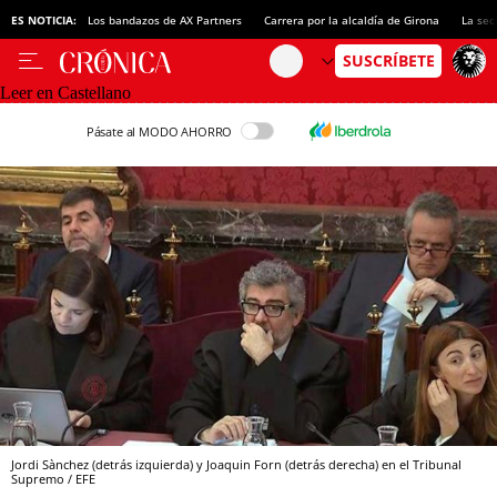
ES NOTICIA:
Los bandazos de AX Partners
Carrera por la alcaldía de Girona
La sec
Leer en Castellano
Pásate al MODO AHORRO
Jordi Sànchez (detrás izquierda) y Joaquin Forn (detrás derecha) en el Tribunal
Supremo / EFE