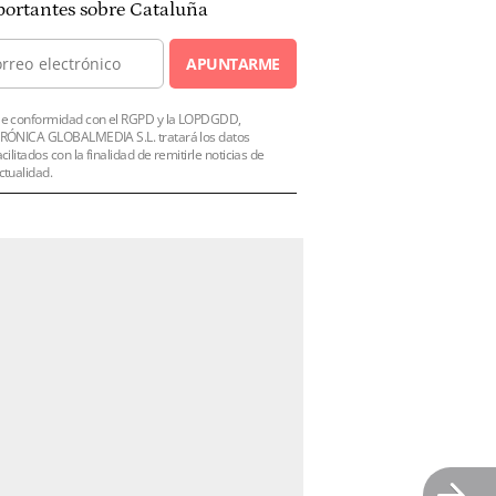
ortantes sobre Cataluña
APUNTARME
e conformidad con el RGPD y la LOPDGDD,
RÓNICA GLOBALMEDIA S.L. tratará los datos
acilitados con la finalidad de remitirle noticias de
ctualidad.