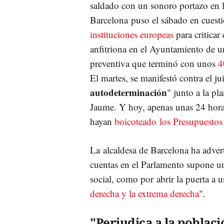
saldado con un sonoro portazo en la
Barcelona puso el sábado en cuesti
instituciones europeas
para criticar 
anfitriona en el Ayuntamiento de un
preventiva que terminó con unos
4
El martes, se manifestó contra el j
autodeterminación
" junto a la p
Jaume. Y hoy, apenas unas 24 hora
hayan
boicoteado los Presupuestos
La alcaldesa de Barcelona ha advert
cuentas en el Parlamento supone un
social, como por abrir la puerta a 
derecha y la extrema derecha
".
"Perjudica a la poblaci