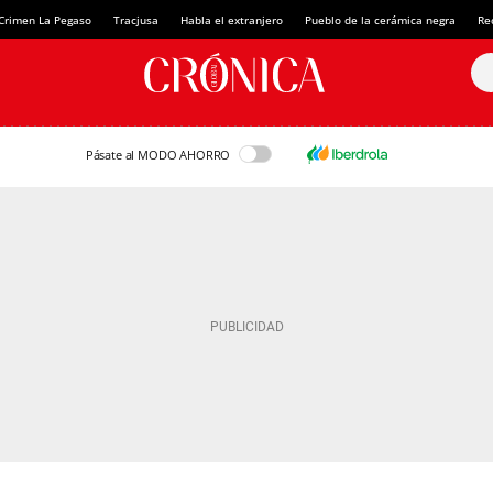
Crimen La Pegaso
Tracjusa
Habla el extranjero
Pueblo de la cerámica negra
Re
Pásate al MODO AHORRO