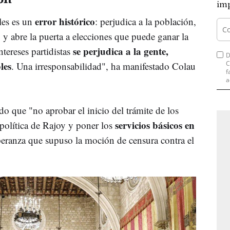
imp
error histórico
les es un
: perjudica a la población,
y abre la puerta a elecciones que puede ganar la
se perjudica a la gente,
ntereses partidistas
D
les
C
. Una irresponsabilidad", ha manifestado Colau
f
a
o que "no aprobar el inicio del trámite de los
servicios básicos en
 política de Rajoy y poner los
speranza que supuso la moción de censura contra el