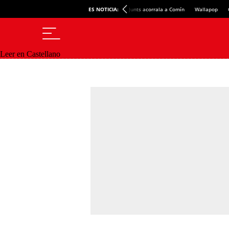
ES NOTICIA:
Junts acorrala a Comín
Wallapop
Leer en Castellano