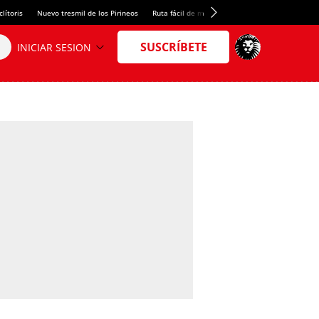
lítoris
Nuevo tresmil de los Pirineos
Ruta fácil de montaña
El arroz más meloso