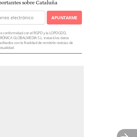
ortantes sobre Cataluña
APUNTARME
e conformidad con el RGPD y la LOPDGDD,
RÓNICA GLOBALMEDIA S.L. tratará los datos
acilitados con la finalidad de remitirle noticias de
ctualidad.