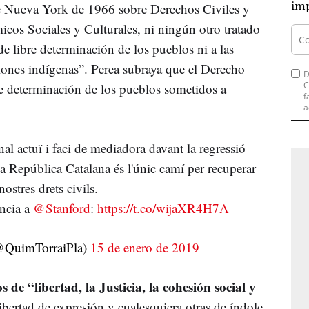
imp
de Nueva York de 1966 sobre Derechos Civiles y
cos Sociales y Culturales, ni ningún otro tratado
de libre determinación de los pueblos ni a las
ciones indígenas”. Perea subraya que el Derecho
D
C
re determinación de los pueblos sometidos a
f
a
al actuï i faci de mediadora davant la regressió
La República Catalana és l'únic camí per recuperar
nostres drets civils.
ncia a
@Stanford
:
https://t.co/wijaXR4H7A
@QuimTorraiPla)
15 de enero de 2019
 de “libertad, la Justicia, la cohesión social y
ibertad de expresión y cualesquiera otras de índole