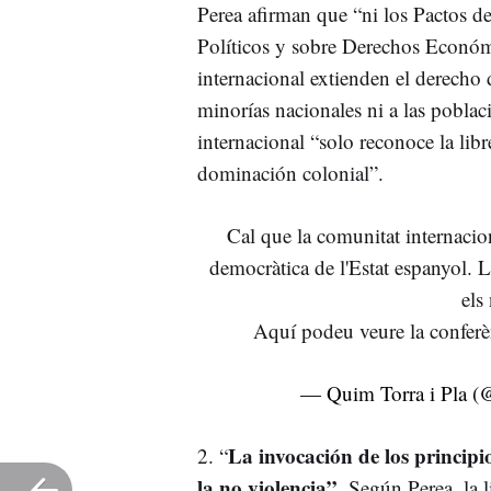
Perea afirman que “ni los Pactos 
Políticos y sobre Derechos Económi
internacional extienden el derecho 
minorías nacionales ni a las pobla
internacional “solo reconoce la lib
dominación colonial”.
Cal que la comunitat internacion
democràtica de l'Estat espanyol. 
els 
Aquí podeu veure la conferè
— Quim Torra i Pla (
La invocación de los principios
2. “
la no violencia”.
Según Perea, la l