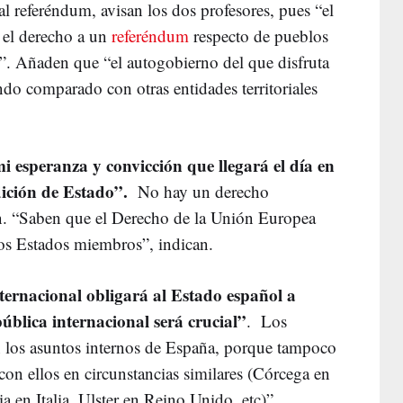
al referéndum, avisan los dos profesores, pues “el
 el derecho a un
referéndum
respecto de pueblos
a”. Añaden que “el autogobierno del que disfruta
do comparado con otras entidades territoriales
 esperanza y convicción que llegará el día en
ición de Estado”.
No hay un derecho
an. “Saben que el Derecho de la Unión Europea
 los Estados miembros”, indican.
nternacional obligará al Estado español a
ública internacional será crucial”
. Los
n los asuntos internos de España, porque tampoco
con ellos en circunstancias similares (Córcega en
a en Italia, Ulster en Reino Unido, etc)”,