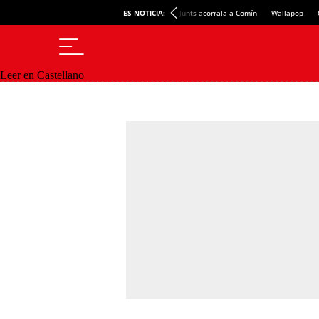
ES NOTICIA:
Junts acorrala a Comín
Wallapop
Leer en Castellano