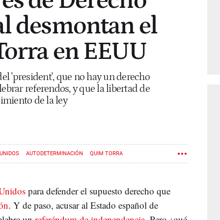
res de Derecho
al desmontan el
 Torra en EEUU
del 'president', que no hay un derecho
ebrar referendos, y que la libertad de
miento de la ley
UNIDOS
AUTODETERMINACIÓN
QUIM TORRA
 Unidos
para defender el supuesto derecho que
ión
. Y de paso, acusar al Estado español de
celebre un
referéndum de independencia
. Pero ¿qué