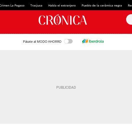
Crimen La Pegaso
Tracjusa
Habla el extranjero
Pueblo de la cerámica negra
Re
Pásate al MODO AHORRO