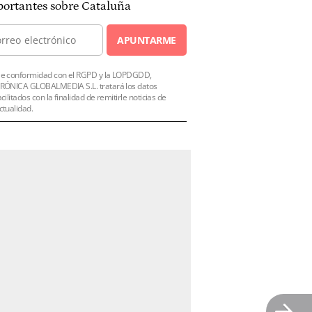
ortantes sobre Cataluña
APUNTARME
e conformidad con el RGPD y la LOPDGDD,
RÓNICA GLOBALMEDIA S.L. tratará los datos
acilitados con la finalidad de remitirle noticias de
ctualidad.