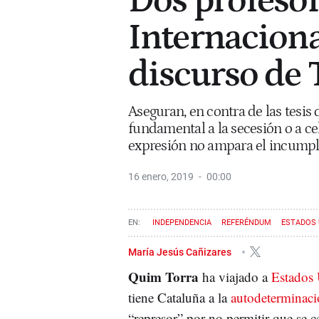
Dos profeso
Internacion
discurso de
Aseguran, en contra de las tesis 
fundamental a la secesión o a cel
expresión no ampara el incumpli
16 enero, 2019
00:00
INDEPENDENCIA
REFERÉNDUM
ESTADOS 
María Jesús Cañizares
Quim Torra
ha viajado a
Estados
tiene Cataluña a la
autodeterminac
“represor” por no permitir que se 