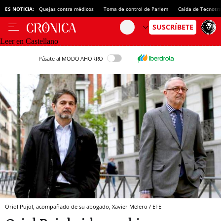
ES NOTICIA:
Quejas contra médicos
Toma de control de Parlem
Caída de Tecnotr
Leer en Castellano
Pásate al MODO AHORRO
Oriol Pujol, acompañado de su abogado, Xavier Melero / EFE