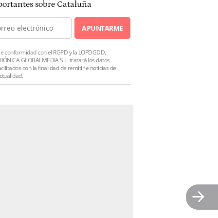
ortantes sobre Cataluña
APUNTARME
e conformidad con el RGPD y la LOPDGDD,
RÓNICA GLOBALMEDIA S.L. tratará los datos
acilitados con la finalidad de remitirle noticias de
ctualidad.