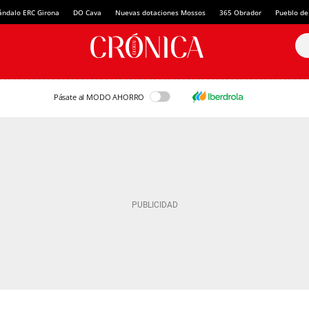
ándalo ERC Girona
DO Cava
Nuevas dotaciones Mossos
365 Obrador
Pueblo de
Pásate al MODO AHORRO