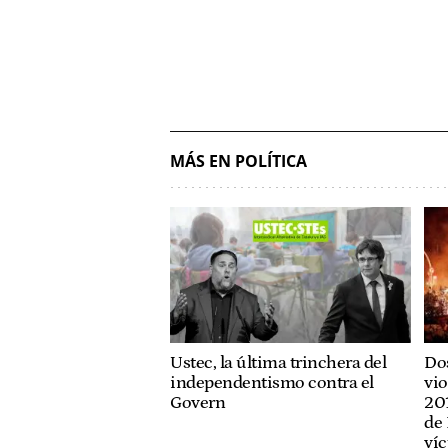
MÁS EN POLÍTICA
Ustec, la última trinchera del
Dos
independentismo contra el
vio
Govern
201
de 
víc